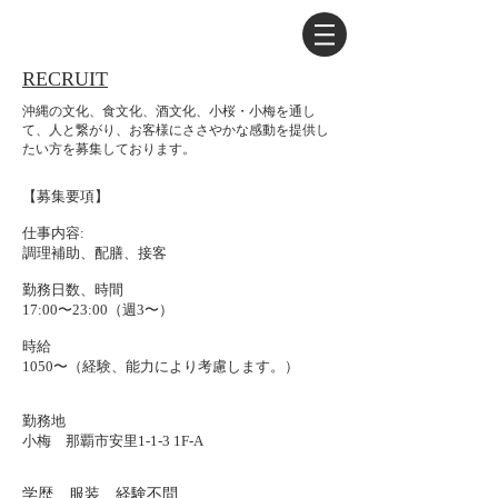
RECRUIT
沖縄の文化、食文化、酒文化、小桜・小梅を通し
て、人と繋がり、お客様にささやかな感動を提供し
たい方を募集しております。
【募集要項】
仕事内容:
調理補助、配膳、接客
勤務日数、時間
17:00〜23:00（週3〜）
時給
1050〜（経験、能力により考慮します。
）
勤務地
小梅
那覇市安里1-1-3 1F-A
学歴、服装、経験不問