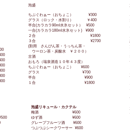
泡盛
ちぶぐわぁー（おちょこ） ¥300
グラス（ロック・水割り） ￥400
半合(カラカラ90ml水氷セット） ¥500
一合(カラカラ180ml水氷セット) ¥900
２合 ¥1800
３合 ¥2700
(割用 さんぴん茶・うっちん茶・
0
ウーロン茶・炭酸水 ￥２００）
0
古酒
00
おもろ（瑞泉酒造１０年４３度）
0
ちぶぐわぁー（おちょこ） ¥600
0
グラス ¥700
0
半合 ¥900
0
１合 ¥1800
泡盛リキュール・カクテル
梅酒 ¥600
¥500
ゆず酒 ¥600
500
グレープフルーツ酒 ¥600
つぶつぶシークワーサー ¥600