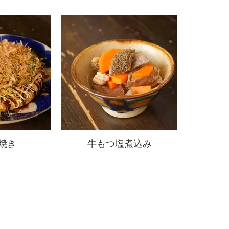
焼き
牛もつ塩煮込み