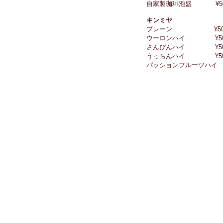
自家製珈琲泡盛 
キンミヤ
プレーン ¥50
ウーロンハイ ¥50
さんぴんハイ ¥5
うっちんハイ ¥50
パッションフルーツハイ ¥