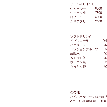
ビールオリオンビール
生ビール中 ¥500
生ビール小 ¥300
瓶ビール ¥600
クリアフリー ¥400
ソフトドリンク
ペプシコーラ ¥40
バヤリース ¥40
パッションフルーツ ¥4
炭酸水 ¥30
さんぴん茶 ¥30
ウーロン茶 ¥30
うっちん茶 ¥30
その他
ハイボール
（ブラックニッカ）
Aボール
¥
(泡盛炭酸割)