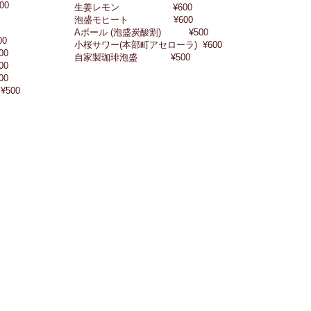
¥500
生姜レモン ¥600
泡盛モヒート ¥600
Aボール (泡盛炭酸割) ¥500
0
小桜サワー(本部町アセローラ) ¥600
0
自家製珈琲泡盛 ¥500
00
0
500