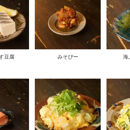
す豆腐
みそぴー
海