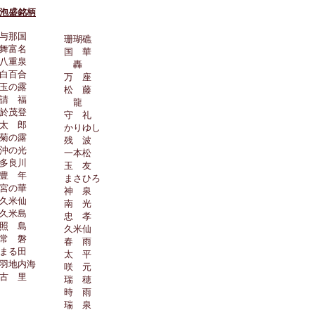
泡盛銘柄
与那国
珊瑚礁
​舞富名
国 華
八重泉
轟
白百合
万 座
玉の露
松 藤
請 福
龍
於茂登
守 礼
太 郎
かりゆし
菊の露
残 波
沖の光
一本松
多良川
玉 友
豊 年
まさひろ
宮の華
神 泉
久米仙
南 光
久米島
忠 孝
照 島
久米仙
常 磐
春 雨
まる田
太 平
羽地内海
咲 元
古 里
瑞 穂
時 雨
瑞 泉