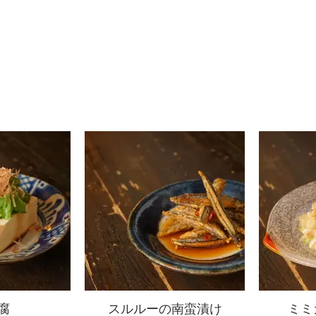
腐
スルルーの南蛮漬け
ミミ