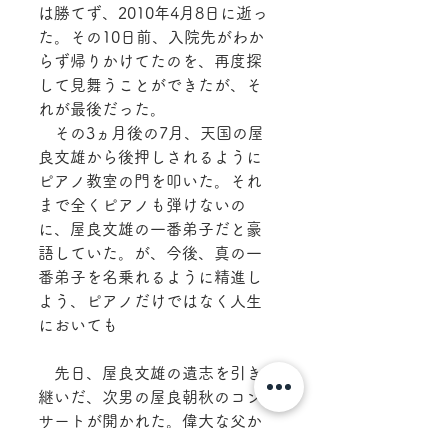
は勝てず、2010年4月8日に逝っ
た。その10日前、入院先がわか
らず帰りかけてたのを、再度探
して見舞うことができたが、そ
れが最後だった。
　その3ヵ月後の7月、天国の屋
良文雄から後押しされるように
ピアノ教室の門を叩いた。それ
まで全くピアノも弾けないの
に、屋良文雄の一番弟子だと豪
語していた。が、今後、真の一
番弟子を名乗れるように精進し
よう、ピアノだけではなく人生
においても
　先日、屋良文雄の遺志を引き
継いだ、次男の屋良朝秋のコン
サートが開かれた。偉大な父か
らの指導もなく、その背中だけ