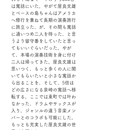
は寓話にいた。やがて屋良文雄
とベースの島ちゃんはアメリカ
へ修行を兼ねて長期の演奏旅行
に旅立った、が、その間も寓話
に通いつめ二人を待った、と言
うより留守番をしていたと言っ
てもいいぐらいだった。やが
て、本場の演奏技術を身に付け
二人は帰ってきた。屋良文雄は
思いつく、もっと多くの人に聞
いてもらいたいと小さな寓話か
ら出ることを、そして、5倍ほ
どの広さになる泉崎の寓話へ移
転する。ここでは東町では叶わ
なかった、ドラムやサックスが
入り、ジャンルの違う音楽メン
バーとのコラボも可能にした。
もっとも充実した屋良文雄の世