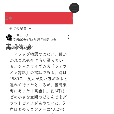
記事
全ての記事
中山 孝一
全ての記事
2022年1月3日
読了時間: 3分
寓話物語
牧志界隈を歩く
　イソップ物語ではない。僕が
かれこれ40年ぐらい通ってい
る、ジャズライブの店「ライブ
イン寓話」の寓話である。時は
1980年、友人が良い店があると
連れて行ったところが、当時東
町にあった「寓話」。約6坪ほ
どの小さな空間のほとんどをグ
ランドピアノが占めていた。5
席ほどのカウンターに4人がけ