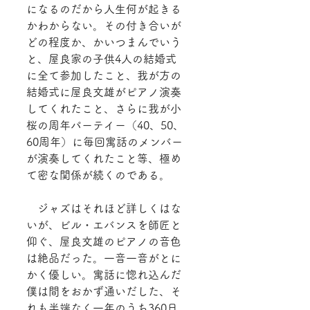
になるのだから人生何が起きる
かわからない。その付き合いが
どの程度か、かいつまんでいう
と、屋良家の子供4人の結婚式
に全て参加したこと、我が方の
結婚式に屋良文雄がピアノ演奏
してくれたこと、さらに我が小
桜の周年パーテイー（40、50、
60周年）に毎回寓話のメンバー
が演奏してくれたこと等、極め
て密な関係が続くのである。
　ジャズはそれほど詳しくはな
いが、ビル・エバンスを師匠と
仰ぐ、屋良文雄のピアノの音色
は絶品だった。一音一音がとに
かく優しい。寓話に惚れ込んだ
僕は間をおかず通いだした、そ
れも半端なく一年のうち360日