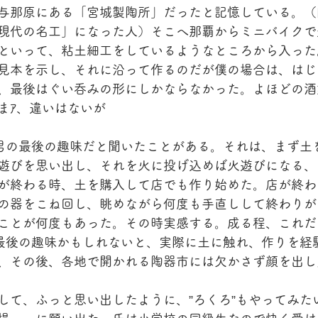
与那原にある「宮城製陶所」だったと記憶している。（
現代の名工」になった人）そこへ那覇からミニバイクで
といって、粘土細工をしているようなところから入った
見本を示し、それに沿って作るのだが僕の場合は、はじ
、最後はぐい呑みの形にしかならなかった。よほどの酒
まｱ、違いはないが
は男の最後の趣味だと聞いたことがある。それは、まず土
遊びを思い出し、それを火に投げ込めば火遊びになる、
が終わる時、土を購入して店でも作り始めた。店が終わ
の器をこね回し、眺めながら何度も手直しして終わりが
ことが何度もあった。その時実感する。成る程、これだ
の最後の趣味かもしれないと、実際に土に触れ、作りを経
、その後、各地で開かれる陶器市には欠かさず顔を出し
して、ふっと思い出したように、”ろくろ”もやってみた