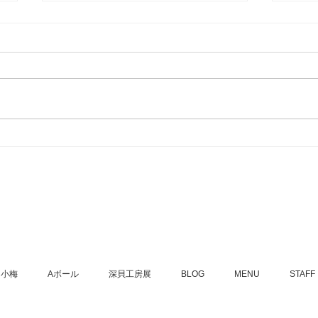
なぜ、僕たちは「Aボールス
タンド」として出店するのか
はじまりは、「Aボール」への想
い 泡盛をもっとカジュアルに、
もっと楽しく。そんな想いから生
まれたのが「Aボール」という、
小桜
泡盛の炭酸割りスタイルでした。
成！
特別じゃない。だけど、特別に美
味しい。このAボール文化を、も
っと全国に広めたい。もっと自由
に楽しんでほしい。そんな願いを
込め...
小梅
Aボール
深貝工房展
BLOG
MENU
STAFF