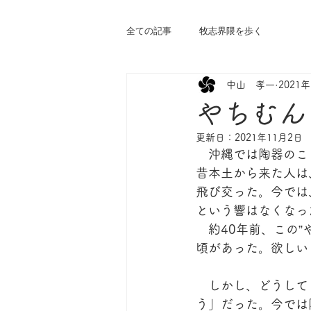
全ての記事
牧志界隈を歩く
中山 孝一
2021
やちむん
更新日：
2021年11月2日
　沖縄では陶器のこ
昔本土から来た人は
飛び交った。今では
という響はなくなった
　約40年前、この
頃があった。欲しい
　しかし、どうして
う」だった。今では