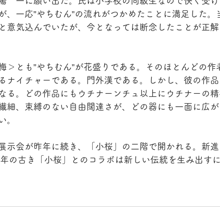
場　一に願い出た。氏は小学校の同級生なので快く受け
が、一応”やちむん”の流れがつかめたことに満足した。
と意気込んでいたが、今となっては断念したことが正解
梅＞とも”やちむん”が花盛りである。そのほとんどの作
るナイチャーである。門外漢である。しかし、彼の作品
なる。どの作品にもウチナーンチュ以上にウチナーの精
繊細、束縛のない自由闊達さが、どの器にも一面に広が
い。
展示会が昨年に続き、「小桜」の二階で開かれる。新進
6年の古き「小桜」とのコラボは新しい伝統を生み出す