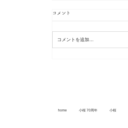
私たちの今。
コメント
小桜 70周年を記念して動画撮影
しました。 小桜・小梅、私たち
の「今」を映像に残しました。ぜ
コメントを追加…
ひご覧ください。
home
小桜 70周年
小桜