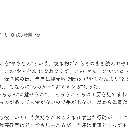
年11月2日
読了時間: 3分
とを”やちむん”という、焼き物だからそのまま読んでや
、この”やちむん”になれなくて、この”ヤムチン”いいね
、焼き物の街、壺屋は観光客で賑わう”やちむん通り”と
。ちなみに”みみがー”は”ミミンガ”だった。
”やちむん”に魅せられて、あっちこっちの工房を見てま
ものがあっても金がないので手が出ない、だから鑑賞だ
も欲しいという気持ちがおさえきれず出た行動が、「じ
陶芸教室はどこでも見られるが、当時は皆無と言っても