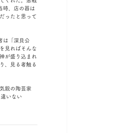
てくれた。悪戦
当時、店の器は
だったと思って
者は「深貝公
を見ればそんな
神が盛り込まれ
り、見る者触る
気鋭の陶芸家
に違いない