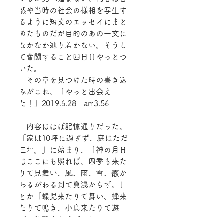
然や当時の社会の様相を写生す
るように短文のエッセイにまと
めたものだが目的のあの一文に
なかなか辿り着かない。そうし
て奮闘すること四日目やっとつ
いた。
　その章を見つけた時の書き込
みがこれ、「やっと出会え
た！」2019.6.28　am3.56
　内容はほぼ記憶通りだった。
「家は10坪に過ぎず、庭はただ
三坪。」に始まり、「神の月日
はここにも照れば、四季も来た
りて見舞い、風、雨、雪、霰か
わるがわる到て興浅からず。」
とか「蝶児来たりて舞い、蝉来
たりて鳴き、小鳥来たりて遊