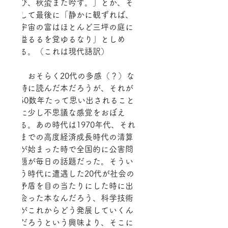
び、秋蛩また吟ず。」とか、そ
して最後に「静かに観ずれば、
宇宙の富はほとんど三坪の庭に
溢るるを覚ゆるなり」としめ
る。（これは現代語訳）
　おそらく20代の多感（？）な
時に読んだ本だろうが、それが
40数年たって思い出されること
に少し不思議な感覚をおぼえ
る。あの時代は1970年代、それ
までの高度経済成長時代の清算
が始まった時で全国的に公害問
題が毎日の話題だった。そうい
う時代に遭遇した20代が社会の
矛盾を目の当たりにした時に出
会った本なんだろう、科学技術
がこれからどう発展していくん
だろうという興味より、そこに