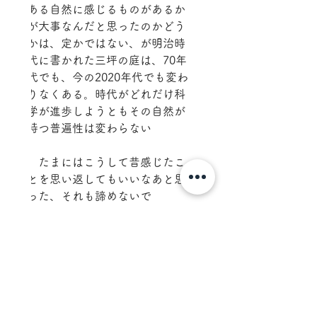
ある自然に感じるものがあるか
が大事なんだと思ったのかどう
かは、定かではない、が明治時
代に書かれた三坪の庭は、70年
代でも、今の2020年代でも変わ
りなくある。時代がどれだけ科
学が進歩しようともその自然が
持つ普遍性は変わらない
　たまにはこうして昔感じたこ
とを思い返してもいいなあと思
った、それも諦めないで
ひょっとしたら人間ってそんな
に進歩していないかもしれな
い、いやもしかしたら退化して
いるかもしれない、と気づくこ
とがあるかもしれないから