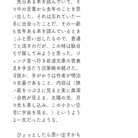
　先日ある本を読んでいて、そ
の中の言葉から去年のことを思
い出した。それは忘れていた一
節に出会ったことだ、その一節
も去年ある本を読んでいるとき
にふと思い出したもので、普通
だと流すのだが、この時は駄目
元で探してみようと思った。ジ
ュンク堂へ行き岩波文庫の背表
紙を手当たり次第眺め続けた。
何故か、手がかりは作者が明治
の文豪であること、内容は（狭
い庭をつぶさに見ると実に奥深
い自然が見える、太陽の光、月
の光も差し込み、この小さい空
間に宇宙を見る。）というよう
な一文だったような。
　ひょっとしたら思い出すかも