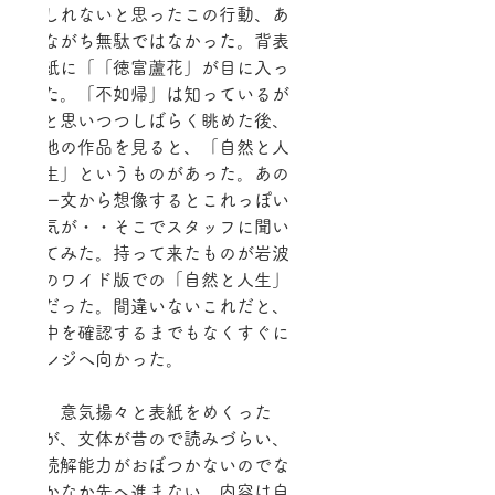
しれないと思ったこの行動、あ
ながち無駄ではなかった。背表
紙に「「徳富蘆花」が目に入っ
た。「不如帰」は知っているが
と思いつつしばらく眺めた後、
他の作品を見ると、「自然と人
生」というものがあった。あの
一文から想像するとこれっぽい
気が・・そこでスタッフに聞い
てみた。持って来たものが岩波
のワイド版での「自然と人生」
だった。間違いないこれだと、
中を確認するまでもなくすぐに
レジへ向かった。
　意気揚々と表紙をめくった
が、文体が昔ので読みづらい、
読解能力がおぼつかないのでな
かなか先へ進まない、内容は自