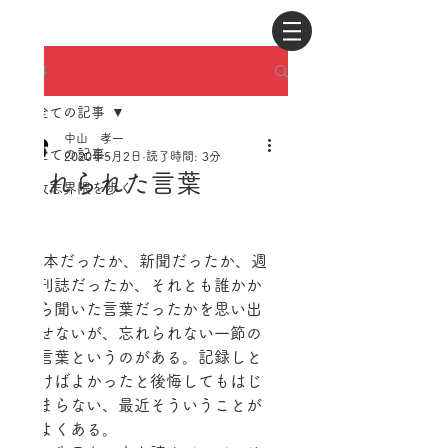
記事
全ての記事
中山 孝一
全ての記事
2020年5月2日
読了時間: 3分
忘れられた言葉
牧志界隈を歩く
 本だったか、新聞だったか、週
刊誌だったか、それとも誰かか
ら聞いた言葉だったかを思い出
せないが、忘れられない一節の
言葉というのがある。記録しと
けばよかったと後悔してもはじ
まらない、最近そういうことが
よくある。