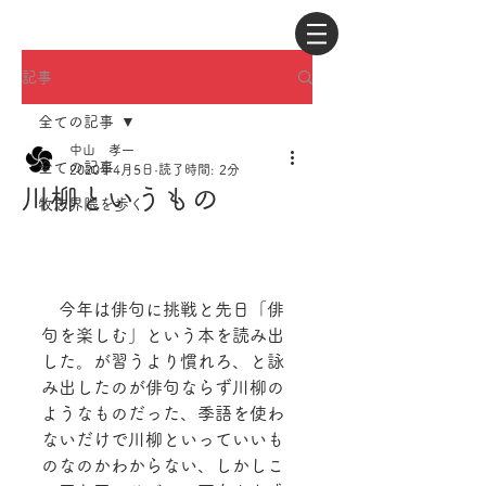
記事
全ての記事
中山 孝一
全ての記事
2020年4月5日
読了時間: 2分
川柳というもの
牧志界隈を歩く
　今年は俳句に挑戦と先日「俳
句を楽しむ」という本を読み出
した。が習うより慣れろ、と詠
み出したのが俳句ならず川柳の
ようなものだった、季語を使わ
ないだけで川柳といっていいも
のなのかわからない、しかしこ