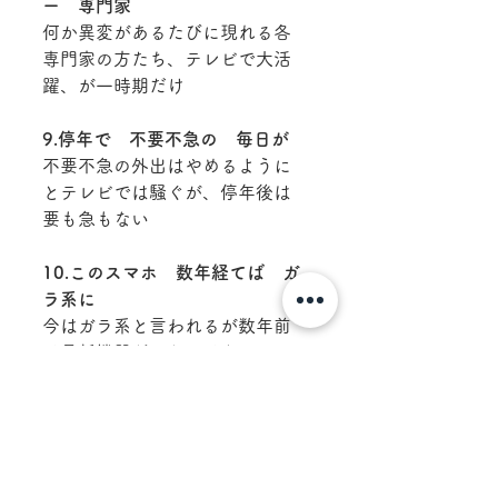
ー　専門家
何か異変があるたびに現れる各
専門家の方たち、テレビで大活
躍、が一時期だけ
9.停年で　不要不急の　毎日が
不要不急の外出はやめるように
とテレビでは騒ぐが、停年後は
要も急もない
10.このスマホ　数年経てば　ガ
ラ系に
今はガラ系と言われるが数年前
は最新機器だったではない
か　　　　　　　　　　佬白
山　作