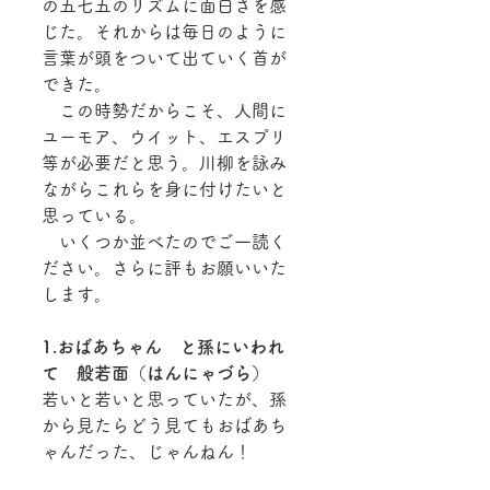
の五七五のリズムに面白さを感
じた。それからは毎日のように
言葉が頭をついて出ていく首が
できた。
　この時勢だからこそ、人間に
ユーモア、ウイット、エスプリ
等が必要だと思う。川柳を詠み
ながらこれらを身に付けたいと
思っている。
　いくつか並べたのでご一読く
ださい。さらに評もお願いいた
します。
1.おばあちゃん　と孫にいわれ
て　般若面（はんにゃづら）
若いと若いと思っていたが、孫
から見たらどう見てもおばあち
ゃんだった、じゃんねん！