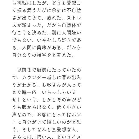
も挑戦はしたが、どうも愛想よ
く振る舞うたびに余計に不自然
さが出てきて、疲れた。ストレ
スが溜まった。だから自然体で
行こうと決めた。別に人間嫌い
でもない、いやむしろ好きであ
る。人間に興味がある。だから
自分なりの接客をと考えた。
　以前まで厨房にたっていたの
で、カウンター越しに客の出入
りがわかる。お客さんが入って
きた時一応「いらっしゃいま
せ」という、しかしその声がど
うも腹から出なく、低く小さい
声なので、お客にとってはホン
トに自分がきて嬉しいのかと思
う。そしてなんと無愛想な人、
さらには、怖い人、というイメ