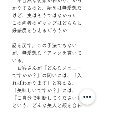
　不自然な愛想がわかり、がっ
かりするのと、始めは無愛想だ
けど、実はそうではなかった
この両者のギャップはどちらに
好感度を与えるだろうか
話を戻す。この手法でもない
が、無愛想なドアマンを貫いて
いる。
　お客さんが「どんなメニュー
ですかか？」の問いには、「入
ればわかります」と答える。
「美味しいですか？」には、
「ご自分で判断してください」
という、どんな美人と顔を合わ
せても、決して「いらっしゃい
ませ！」とは言わない、この無
愛想な、強面のドアマンを振り
切って勇気あるものが、このド