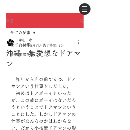
記事
全ての記事
中山 孝一
全ての記事
2019年5月7日
読了時間: 3分
沖縄一無愛想なドアマ
牧志界隈を歩く
ン
　昨年から店の前で立つ、ドア
マンという仕事をしだした。
　初めはドアボーイといった
が、この歳にボーイはないだろ
うということでドアマンという
ことにした。しかしドアマンの
仕事がなんなのかはわからな
い、だから小桜流ドアマンの形