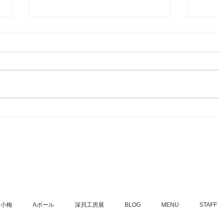
なぜ、僕たちは「Aボールス
タンド」として出店するのか
はじまりは、「Aボール」への想
い 泡盛をもっとカジュアルに、
もっと楽しく。そんな想いから生
まれたのが「Aボール」という、
小桜
泡盛の炭酸割りスタイルでした。
成！
特別じゃない。だけど、特別に美
味しい。このAボール文化を、も
っと全国に広めたい。もっと自由
に楽しんでほしい。そんな願いを
込め...
小梅
Aボール
深貝工房展
BLOG
MENU
STAFF