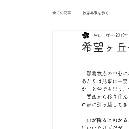
全ての記事
牧志界隈を歩く
中山 孝一
2019
希望ヶ丘
　那覇牧志の中心に
あたりは見事に一変
か、と今でも思う、
　関西から移り住ん
ロ家に引っ越してき
　雨が降るとぬかる
ぱいいたはずだが、