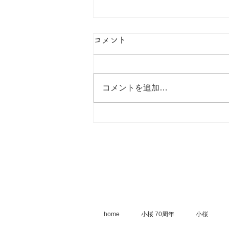
私たちの今。
コメント
小桜 70周年を記念して動画撮影
しました。 小桜・小梅、私たち
の「今」を映像に残しました。ぜ
コメントを追加…
ひご覧ください。
home
小桜 70周年
小桜