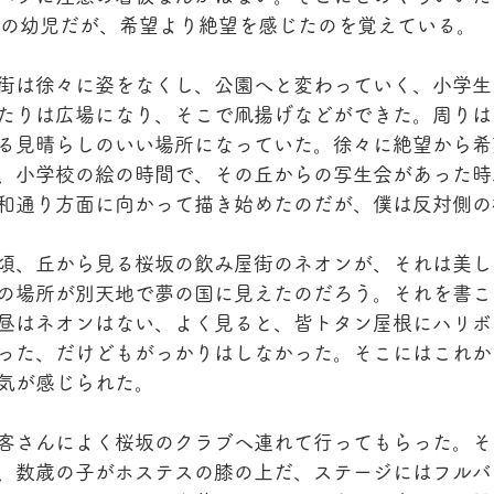
歳の幼児だが、希望より絶望を感じたのを覚えている。
街は徐々に姿をなくし、公園へと変わっていく、小学生
たりは広場になり、そこで凧揚げなどができた。周りは
る見晴らしのいい場所になっていた。徐々に絶望から希
、小学校の絵の時間で、その丘からの写生会があった時
和通り方面に向かって描き始めたのだが、僕は反対側の
頃、丘から見る桜坂の飲み屋街のネオンが、それは美し
の場所が別天地で夢の国に見えたのだろう。それを書こ
昼はネオンはない、よく見ると、皆トタン屋根にハリボ
った、だけどもがっかりはしなかった。そこにはこれか
気が感じられた。
客さんによく桜坂のクラブへ連れて行ってもらった。そ
、数歳の子がホステスの膝の上だ、ステージにはフルバ