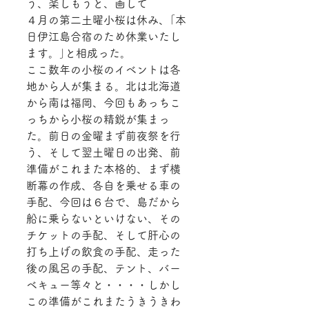
う、楽しもうと、画して
４月の第二土曜小桜は休み、｢本
日伊江島合宿のため休業いたし
ます。｣と相成った。
ここ数年の小桜のイベントは各
地から人が集まる。北は北海道
から南は福岡、今回もあっちこ
っちから小桜の精鋭が集まっ
た。前日の金曜まず前夜祭を行
う、そして翌土曜日の出発、前
準備がこれまた本格的、まず横
断幕の作成、各自を乗せる車の
手配、今回は６台で、島だから
船に乗らないといけない、その
チケットの手配、そして肝心の
打ち上げの飲食の手配、走った
後の風呂の手配、テント、バー
ベキュー等々と・・・・しかし
この準備がこれまたうきうきわ