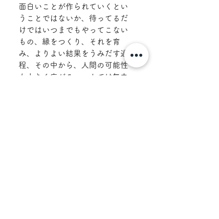
面白いことが作られていくとい
うことではないか、待ってるだ
けではいつまでもやってこない
もの、縁をつくり、それを育
み、よりよい結果をうみだす過
程、その中から、人間の可能性
も大きく広がる。一人では無力
でも大勢だとやれる気がする
し、そこに励ましがあり、知恵
が吸収できる。これからもどん
どん人と人の繋がりの和を拡大
して面白い世の中にしていけれ
ばと思った伊江島合宿であっ
た。