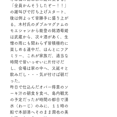
「全員かんそうしたぞー！！」
の雄叫びで打ち上げスタート、
後は例よって皆勝手に盛り上が
る。木村氏のダブルマグナムの
モエシャンから能登の銘酒菊姫
は武蔵から、次々酒があく、生
憎の雨にも関わらず皆積極的に
楽しめる連中だ、ほんとにフア
ミリー、これが家族だ、適当な
時間で皆いっせいに片付けだ
し、会場は家の中へ、又延々と
飲みだし・・・気が付けば朝だ
った。
昨日で仕込んだオバー得意のソ
ーキ汁の朝食を食べ、島内観光
の予定だったが時間の都合で湧
水（わーじ）のみに、１１時の
船で本部港へそのまま潤也の美