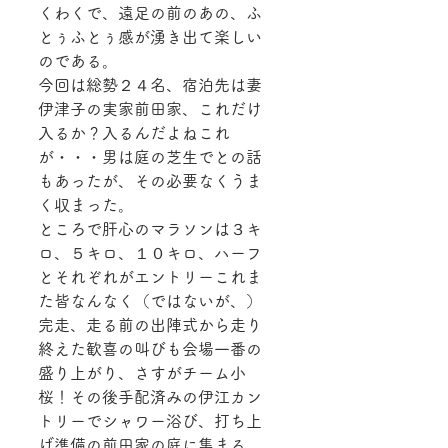
くわくで、遠足の前のあの、ふ
とぅふとぅ感が湧き出て楽しい
のである。
今回は総勢２４名、宿泊先は妻
伊津子の実家前田家、これだけ
入るか？入るんだよねこれ
が・・・男は庭の芝生でとの話
もあったが、その必要なくうま
く収まった。
ところで肝心のマラソンは３キ
ロ、５キロ、１０キロ、ハーフ
とそれぞれがエントリーこれま
た皆なんなく（ではないが、）
完走、走る前の出陣式から走り
終えた歓喜の叫びも会場一番の
盛り上がり、さすがチーム小
桜！その後手配済みの伊江カン
トリーでシャワー浴び、打ち上
げ準備の前田家の庭に集まる。