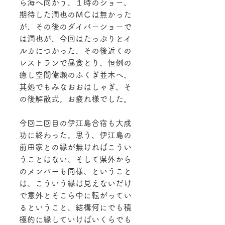
ら海へ向かう、１時のショー、
期待した潤也のＭＣは無かった
が、その後のダイバーショーで
は潤也が、今回はたっぷりとイ
ルカにつかった、その後近くの
レストランで昼食とり、恒例の
癒し空間備瀬のふくぎ並木へ、
其処でもみなおおはしゃぎ、そ
の後解散式。お疲れ様でした。
今回二回目の伊江島合宿も大成
功に終わった。思う、伊江島の
前田家との縁が無ければこうい
うことはない、そして県外から
のメンバーも同様、ということ
は、こういう縁は見えないだけ
で意外とそこら中に転がってい
るということ、結構何にでも積
極的に縁していけばいくらでも