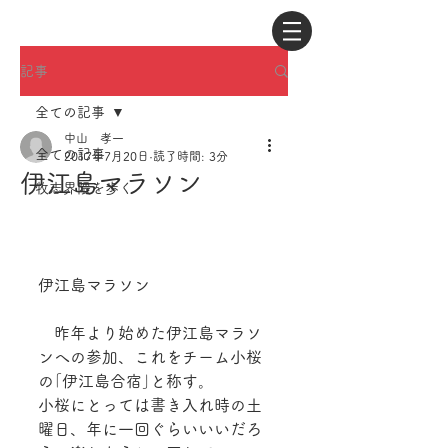
記事
全ての記事
中山 孝一
全ての記事
2017年7月20日
読了時間: 3分
伊江島マラソン
牧志界隈を歩く
伊江島マラソン
　昨年より始めた伊江島マラソ
ンへの参加、これをチーム小桜
の｢伊江島合宿｣と称す。
小桜にとっては書き入れ時の土
曜日、年に一回ぐらいいいだろ