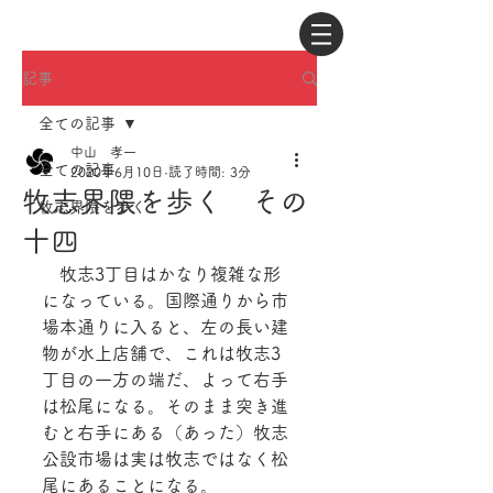
記事
全ての記事
中山 孝一
全ての記事
2020年6月10日
読了時間: 3分
牧志界隈を歩く その
牧志界隈を歩く
十四
　牧志3丁目はかなり複雑な形
になっている。国際通りから市
場本通りに入ると、左の長い建
物が水上店舗で、これは牧志3
丁目の一方の端だ、よって右手
は松尾になる。そのまま突き進
むと右手にある（あった）牧志
公設市場は実は牧志ではなく松
尾にあることになる。