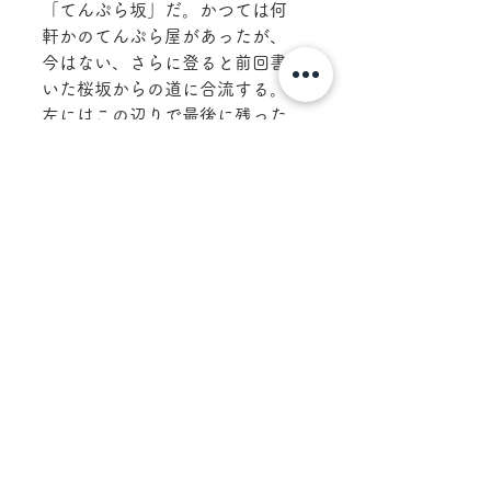
「てんぷら坂」だ。かつては何
軒かのてんぷら屋があったが、
今はない、さらに登ると前回書
いた桜坂からの道に合流する。
左にはこの辺りで最後に残った
酒場「大富士」が堂々と、そこ
を左に行くとグランドオリオン
通りに出る。その右角に「紋次
郎」という、知る人ぞ知る名店
があった。森島さんが即興でギ
ターを弾き、それに合わせて奥
さんが踊りながら歌う、昭和の
浮き沈みを見事に現していた。
まさに名人芸だった。右に行く
と、「ヒーロー」という昔の映
画看板（現在ゴジラと男はつら
いよ）が貼られている店があ
る。その向かいには「野球小
僧」　ここらはまだまだ昭和が