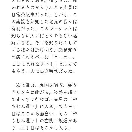
となるのである。追うもの、追
われるものが入り乱れる光景は
日常茶飯事だった。しかし、こ
の施設を熟知した地元の我々は
有利だった。このマーケットは
知らない人にはとんでもない迷
路になる。そこを知り尽くして
いる我々は逃げ回り、顔見知り
の店主のオバーに「ニーニー、
ここに隠れなさい！」と助けて
もらう。実に良き時代だった。
　次に進む、丸国を過ぎ、突き
当りを右に曲がる。道路を超え
てまっすぐ行けば、壺屋の「や
ちむん通り」に入る。牧志三丁
目はここから面白い、その「や
ちむん通り」の左側に坂道があ
り、三丁目はそこから入る。