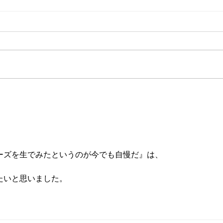
なぜ、僕たちは「Aボールス
タンド」として出店するのか
はじまりは、「Aボール」への想
い 泡盛をもっとカジュアルに、
もっと楽しく。そんな想いから生
まれたのが「Aボール」という、
小桜
泡盛の炭酸割りスタイルでした。
成！
特別じゃない。だけど、特別に美
味しい。このAボール文化を、も
っと全国に広めたい。もっと自由
に楽しんでほしい。そんな願いを
ーズを生でみたというのが今でも自慢だ』は、
込め...
たいと思いました。