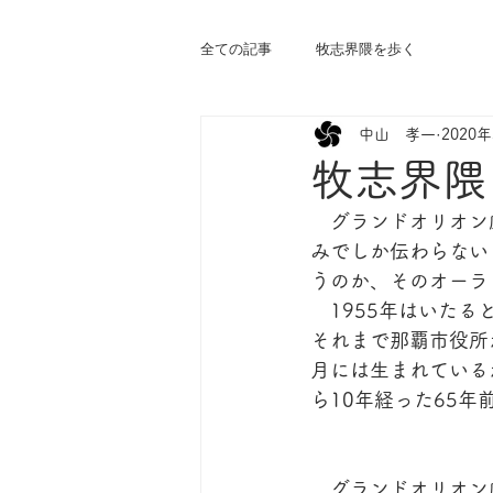
全ての記事
牧志界隈を歩く
中山 孝一
2020
牧志界隈
　グランドオリオン
みでしか伝わらない
うのか、そのオーラ
　1955年はいた
それまで那覇市役所
月には生まれている
ら10年経った65年
　グランドオリオン