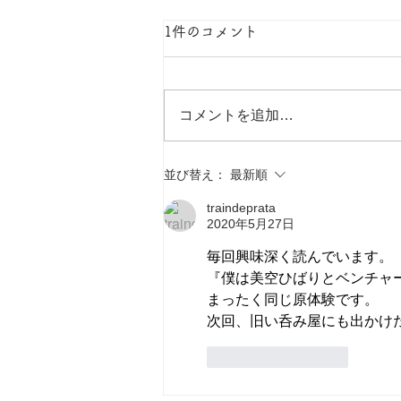
私たちの今。
1件のコメント
小桜 70周年を記念して動画撮影
しました。 小桜・小梅、私たち
の「今」を映像に残しました。ぜ
コメントを追加…
ひご覧ください。
並び替え：
最新順
traindeprata
2020年5月27日
毎回興味深く読んでいます。
『僕は美空ひばりとベンチャ
まったく同じ原体験です。
次回、旧い呑み屋にも出かけ
いいね！
返信