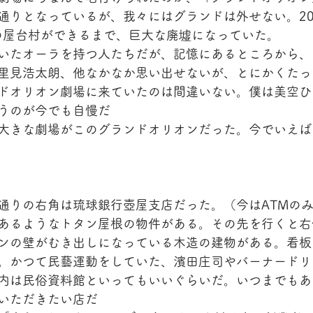
通りとなっているが、我々にはグランドは外せない。20
在の屋台村ができるまで、巨大な廃墟になっていた。
いたオーラを持つ人たちだが、記憶にあるところから、
里見浩太朗、他なかなか思い出せないが、とにかくたっ
ドオリオン劇場に来ていたのは間違いない。僕は美空ひ
うのが今でも自慢だ
大きな劇場がこのグランドオリオンだった。今でいえば
通りの右角は琉球銀行壺屋支店だった。（今はATMの
あるようなトタン屋根の物件がある。その先を行くと右
ンの壁がむき出しになっている木造の建物がある。看板
。かつて民藝運動をしていた、濱田庄司やバーナードリ
内は民俗資料館といってもいいぐらいだ。いつまでもあ
いただきたい店だ