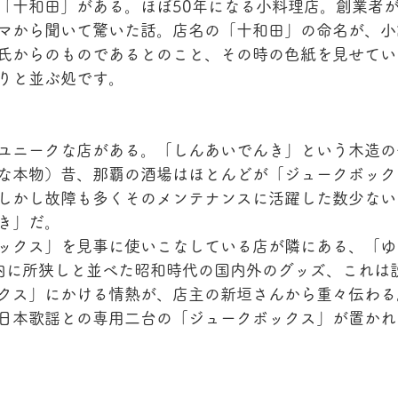
「十和田」がある。ほぼ50年になる小料理店。創業者
マから聞いて驚いた話。店名の「十和田」の命名が、小
氏からのものであるとのこと、その時の色紙を見せてい
りと並ぶ処です。
ユニークな店がある。「しんあいでんき」という木造の
な本物）昔、那覇の酒場はほとんどが「ジュークボック
しかし故障も多くそのメンテナンスに活躍した数少ない
き」だ。
ックス」を見事に使いこなしている店が隣にある、「ゆ
内に所狭しと並べた昭和時代の国内外のグッズ、これは
クス」にかける情熱が、店主の新垣さんから重々伝わる
日本歌謡との専用二台の「ジュークボックス」が置かれ