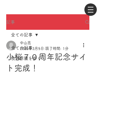
記事
全ての記事
中山亮
全ての記事
2025年3月5日
読了時間: 1分
小桜７０周年記念サイ
牧志界隈を歩く
ト完成！