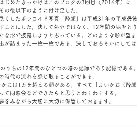
はじめたきっかけはこのブログの3回目（2016年）に
その後以下のように付け足した。
尽くしたポラロイド写真「酔顔」は平成31年の平成最
すことにした。決して処分ではなく、12年間の垢をと
たな形で披露しようと思っている。どのような形が望ま
出が詰まった一枚一枚である。決しておろそかにしては
間のうちの12年間のひとつの時の記録であり記憶である
の時代の流れを感じ取ることができる。
のなかには1万を超える顔がある。すべて「よいかお（酔
って同窓会などできたらと思うとわくわくする。
夢をみながら大切に大切に保管しておきます。　