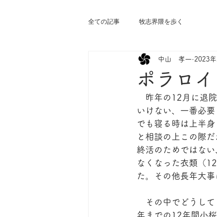
全ての記事
牧志界隈を歩く
中山 孝一
2023
ポラロイ
　昨年の12月に退
いけない、一番必要
でも寝る時は上半身
と相談の上この際だ
終活のためではない
なくなった衣類（1
た。その他長年大事
　その中でどうして
年までの12年間小