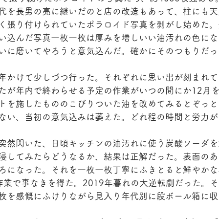
代を長男の亮に継いだのと店の改造もあって、柱にも天
く張り付けられていたポラロイド写真を剥がし始めた。
い込んだ写真一枚一枚は厚みを増しいい油汚れの色にな
いに磨いてやろうと意気込んだ。確かにそのつもりだっ
年かけて少しづつ行った。それぞれに思い出が刻まれて
たが年内で終わらせる予定の作業がいつの間にか12月
トを施したもののこびりついた油を改めてみるとぞっと
ない、当初の意気込みは萎えた。どれ程の時間と労力が
突然閃いた、日頃キッチンの油汚れに使う炭酸ソーダを
浸してみたらどうなるか、結果は正解だった。表面のあ
ろになった。それを一枚一枚丁寧にふきとると鮮やかな
作業で事なきを得た。2019年暮れの大逆転劇だった。
枚を感慨にふけりながら見入り年代別に段ボール箱に収