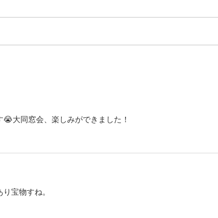
タンド」として出店するのか
はじまりは、「Aボール」への想
い 泡盛をもっとカジュアルに、
もっと楽しく。そんな想いから生
まれたのが「Aボール」という、
小桜
泡盛の炭酸割りスタイルでした。
成！
特別じゃない。だけど、特別に美
味しい。このAボール文化を、も
っと全国に広めたい。もっと自由
に楽しんでほしい。そんな願いを
す😭大同窓会、楽しみができました！
込め...
あり宝物すね。