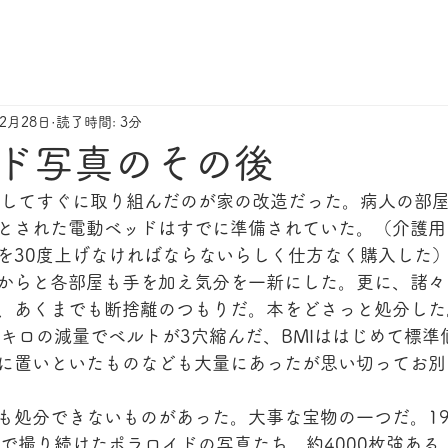
年2月28日
読了時間: 3分
ド写真のその後
院してすぐに取り組んだのが家の改造だった。病人の部
とされた電動ベッドはすでに準備されていた。（介護用
を30度上げなければならないらしく仕方なく購入した
からと各部屋も手を加え気分を一新にした。更に、諸々
、あくまでも断捨離のつもりだ。本をどさっと処分した
2キロの減量でベルトが3穴縮んだ、BMIははじめて標準
に置いといたものなども大量にあったが思い切ってお別
も処分できないものがあった。大事な宝物の一つだ。199
桜で撮り続けたポラロイドの写真たち、約4000枚強ある