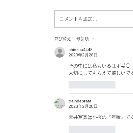
小桜 70周年を記念して動画撮影
しました。 小桜・小梅、私たち
の「今」を映像に残しました。ぜ
コメントを追加…
ひご覧ください。
並び替え：
最新順
chiezou4448
2023年2月28日
その中には私もいるはず🍒😉
大切にしてもらえて嬉しいで
いいね！
返信
traindeprata
2023年2月28日
天井写真は小桜の『年輪』で
いいね！
返信