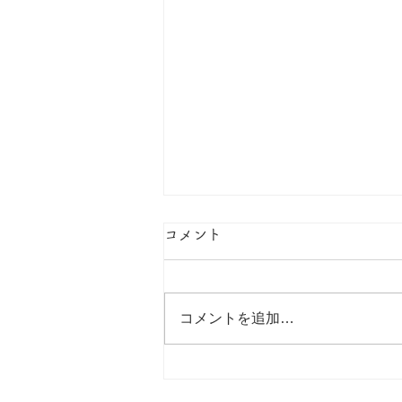
私たちの今。
コメント
小桜 70周年を記念して動画撮影
しました。 小桜・小梅、私たち
の「今」を映像に残しました。ぜ
コメントを追加…
ひご覧ください。