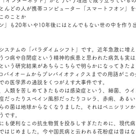
、「インターネット」がどういう理屈で成り立っている
とんどの人が携帯コンピューター「スマートフオン」を
このことか
ン」も20年いや10年後にはとんでもない世の中を作り
システムの「パラダイムシフト」です。近年急激に増え
うつ病や自閉症という精神的疾患と思われた病気も実は
という研究結果があちらこちらで明らかになってきたよ
クロバイオームからプレバイオティクスまでの用語がこの
での医学界の通説をくつがえす大事件です。
、人類を苦しめてきたものは感染症という、細菌、ウイ
痘だったりスペイン風邪だったりコレラ、赤痢、あるい
らの菌は地球からなくなりました。それはペニシリンか
うです。
にも便利なこの抗生物質を投与しすぎたために、現代病
ではじめました。今や国民病と云われる花粉症は昔はな