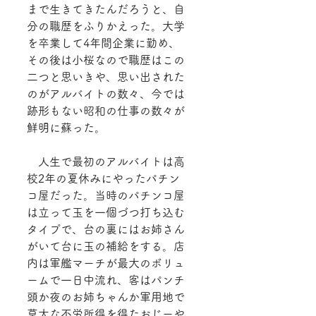
まで生きてきたんだろうと、自
分の職歴をふりかえった。大学
を卒業して4年間企業に勤め、
その後は小桜なので職歴はこの
二つと思いきや、思い出された
のがアルバイトの数々、今では
跡形もない昭和の仕事の数々が
鮮明に蘇った。
　人生で最初のアルバイトは高
校2年の夏休みにやったパチン
コ屋だった。当時のパチンコ屋
は立って玉を一個づつ打ち込む
タイプで、台の裏にはお姉さん
がいて台に玉の補給をする。店
内は軍艦マーチが最大のボリュ
ームで一日中流れ、客はパンチ
頭か夜のお姉ちゃんか軍用地で
莫大な不労所得を得たおじーや