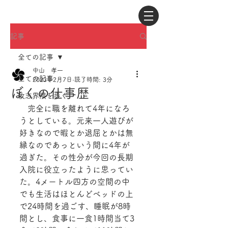
記事
全ての記事
中山 孝一
全ての記事
2023年2月7日
読了時間: 3分
ぼくの仕事歴
牧志界隈を歩く
　完全に職を離れて4年になろ
うとしている。元来一人遊びが
好きなので暇とか退屈とかは無
縁なのであっという間に4年が
過ぎた。その性分が今回の長期
入院に役立ったように思ってい
た。4メートル四方の空間の中
でも生活はほとんどベッドの上
で24時間を過ごす、睡眠が8時
間とし、食事に一食1時間当て3