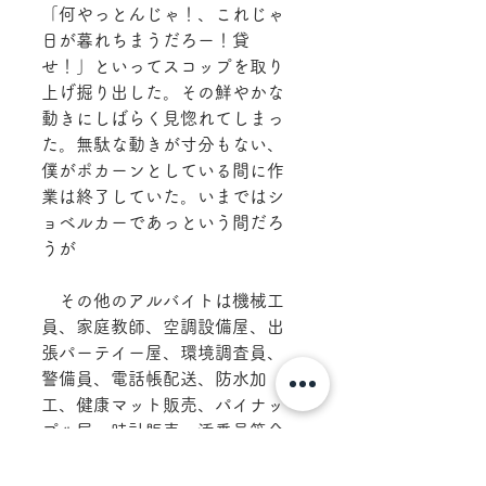
「何やっとんじゃ！、これじゃ
日が暮れちまうだろー！貸
せ！」といってスコップを取り
上げ掘り出した。その鮮やかな
動きにしばらく見惚れてしまっ
た。無駄な動きが寸分もない、
僕がポカーンとしている間に作
業は終了していた。いまではシ
ョベルカーであっという間だろ
うが
　その他のアルバイトは機械工
員、家庭教師、空調設備屋、出
張パーテイー屋、環境調査員、
警備員、電話帳配送、防水加
工、健康マット販売、パイナッ
プル屋、時計販売、添乗員等全
部で14種にのぼる。どれも人生
の学び舎だった。