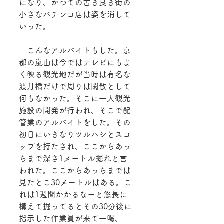
になり、かつての古き良き街の
小さなパチンコ店は姿を消して
いった。
　こんなアルバイトもした。京
都の嵐山は今ではテレビにもよ
く映る観光地だが当時は有名な
渡月橋だけで周りは閑散として
何もなかった。そこに一大観光
施設の開発が行われ、そこで配
管業のアルバイトをした。その
初日にいきなりツルハシとスコ
ップを持たされ、ここからあっ
ちまで深さ1メートル掘れと言
われた。ここからあっちまでは
見たとこ30メートルはある。こ
れは1週間かかるなーと悠長に
構えて掘ってるとその30分後に
指示した作業員が来て一喝、