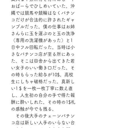
おばーらでひしめいていた。沖
縄では競馬や競輪はなくパチン
コだけが合法的に許されたギャ
ンブルだった。僕の仕事はお姉
さんらに玉を運ぶのと玉の洗浄
（専用の洗濯機があった）と1
日中フル回転だった。当時は小
さなパチンコ店が至る所にあっ
た、そこは田舎から出てきた若
い女子のいい働き口だった。そ
の時もらった給与が10$。高校
生にしちゃ破格だった。真新し
い1＄を一枚一枚丁寧に数え直
し、人生初の自分の手で得た報
酬に酔いしれた。その時の1$札
の感触が今でも残る。
　その後大手のチェーンパチン
コ店は新しい人手のいらない台