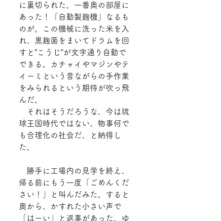
に裏切られた。一番奥の部屋に
あった！「自動製麹機」なるも
のが。この機械に洗った米を入
れ、黒麹菌をまいてドラムを回
すと”こうじ”が文字通り自動で
できる。カチャイやマジンやテ
イーミという昔ながらの手作業
をみられるという期待が吹っ飛
んだ。
　それはそうだろうな、今は琉
球王国時代ではない、物事何で
も合理化の社会だ、と納得し
た。
　勝手に工場内の見学を終え、
帰る前にもう一度「ごめんくだ
さい！」と叫んだみた。すると
奥から、かすれた小さい声で
「はーい」と返事があった。ゆ