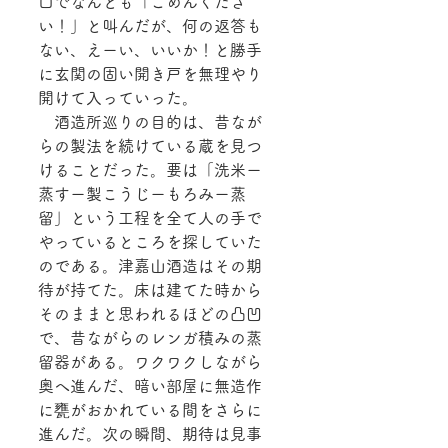
口でなんども「ごめんくださ
い！」と叫んだが、何の返答も
ない、えーい、いいか！と勝手
に玄関の固い開き戸を無理やり
開けて入っていった。
　酒造所巡りの目的は、昔なが
らの製法を続けている蔵を見つ
けることだった。要は「洗米ー
蒸すー製こうじーもろみー蒸
留」という工程を全て人の手で
やっているところを探していた
のである。津嘉山酒造はその期
待が持てた。床は建てた時から
そのままと思われるほどの凸凹
で、昔ながらのレンガ積みの蒸
留器がある。ワクワクしながら
奥へ進んだ、暗い部屋に無造作
に甕がおかれている間をさらに
進んだ。次の瞬間、期待は見事