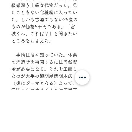
級感漂う上等な代物だった。見
たこともない化粧箱に入ってい
た。しかも古酒でもない25度の
ものが価格5千円である。「宮
城くん、これは？」と聞きたい
ところをおさえた。
　事情は薄々知っていた。休業
の酒造所を再開するには当然資
金が必要になる。それを工面し
たのが大手の卸問屋儀間本店
（後にジーマとなる）よって、
儀間本店のオリジナル贈答用高
級泡盛が誕生したのである。
　事情はどうあれ、宮城くん苦
心の「国華」はできた。これま
での苦労をねぎらい、6本の
「国華」を購入した。帰り道、