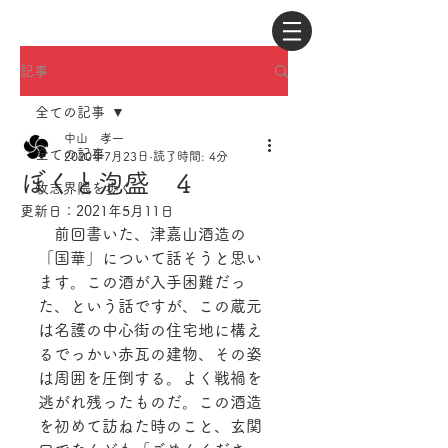
記事
全ての記事
中山 孝一
全ての記事
2020年7月23日
読了時間: 4分
ぼくと泡盛 4
牧志界隈を歩く
更新日：
2021年5月11日
　前回書いた、津嘉山酒造の
「国華」について話そうと思い
ます。この酒が入手困難だっ
た、という話ですが、この蔵元
は名護の中心街の住宅地に構え
るでっかい赤瓦の建物、その姿
は周囲を圧倒する。よく戦禍を
逃がれ残ったものだ。この酒造
を初めて訪ねた時のこと、玄関