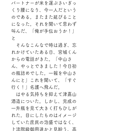
パートナーが米を運ぶさいぎっ
くり腰になり、今一人だという
のである。またまた延びること
になった。それを聞いて思わず
叫んだ、「俺が手伝おうか！」
と
　そんなこんなで時は過ぎ、忘
れかけていたある日、宮城くん
からの電話がきた。「中山さ
ん、やっとできました！今日初
の瓶詰めでした。一報を中山さ
んにと」これを聞いて、「すぐ
行く！」名護へ飛んだ。
　はやる気持ちを抑えて津嘉山
酒造についた。しかし、完成の
一升瓶を見て大きく打ちひしが
れた。目にしたものはイメージ
していた庶民の泡盛ではなく、
上流階級御用達かと見紛う、高