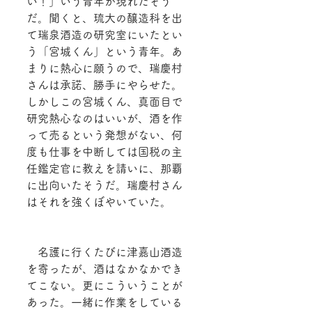
い！」いう青年が現れたそう
だ。聞くと、琉大の醸造科を出
て瑞泉酒造の研究室にいたとい
う「宮城くん」という青年。あ
まりに熱心に願うので、瑞慶村
さんは承諾、勝手にやらせた。
しかしこの宮城くん、真面目で
研究熱心なのはいいが、酒を作
って売るという発想がない、何
度も仕事を中断しては国税の主
任鑑定官に教えを請いに、那覇
に出向いたそうだ。瑞慶村さん
はそれを強くぼやいていた。
　名護に行くたびに津嘉山酒造
を寄ったが、酒はなかなかでき
てこない。更にこういうことが
あった。一緒に作業をしている