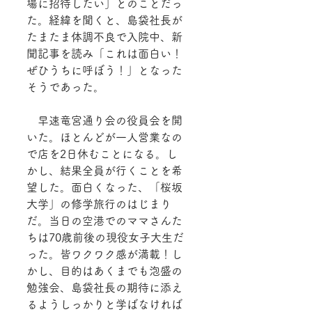
場に招待したい」とのことだっ
た。経緯を聞くと、島袋社長が
たまたま体調不良で入院中、新
聞記事を読み「これは面白い！
ぜひうちに呼ぼう！」となった
そうであった。
　早速竜宮通り会の役員会を開
いた。ほとんどが一人営業なの
で店を2日休むことになる。し
かし、結果全員が行くことを希
望した。面白くなった、「桜坂
大学」の修学旅行のはじまり
だ。当日の空港でのママさんた
ちは70歳前後の現役女子大生だ
った。皆ワクワク感が満載！し
かし、目的はあくまでも泡盛の
勉強会、島袋社長の期待に添え
るようしっかりと学ばなければ