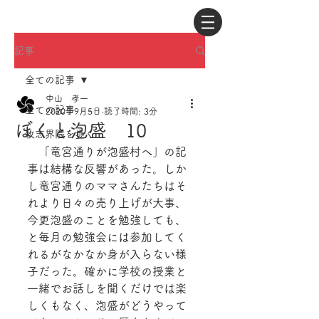
記事
全ての記事
中山 孝一
全ての記事
2020年9月5日
読了時間: 3分
ぼくと泡盛 10
牧志界隈を歩く
　「竜宮通りが泡盛村へ」の記
事は結構な反響があった。しか
し竜宮通りのママさんたちはそ
れより日々の売り上げが大事、
今更泡盛のことを勉強しても、
と毎月の勉強会には参加してく
れるがなかなか身が入らない様
子だった。確かに学校の授業と
一緒でお話しを聞くだけでは楽
しくもなく、泡盛がどうやって