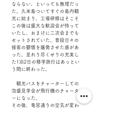
ならない、といっても無理だっ
た。久米島ついてすぐの島内観
光に始まり、工場研修はそこそ
この後は盛大な歓迎会が待って
いたし、おまけに二次会までも
セットされていた。普段日々の
接客の鬱憤を爆発させた感があ
った。至れり尽くせりの充実し
た1泊2日の修学旅行はあっとい
う間に終わった。
　観光バスをチャーターしての
泡盛見学会が飛行機のチャータ
ーになった。
その後、竜宮通りの空気が変わ
るのが感じられた。ややもすれ
ばいがみ合いの飲み屋街の雰囲
気が連帯の雰囲気になった。こ
のまま進めば沖縄の文化のいい